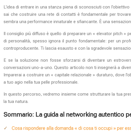
L’idea di entrare in una stanza piena di sconosciuti con l’obietti
sai che costruire una rete di contatti è fondamentale per trovare cl
sembra una performance innaturale e sfiancante. È una sensazione 
Il consiglio più diffuso è quello di preparare un « elevator pitch »
di personalità, spesso ignora il punto fondamentale: per un profes
controproducente. Ti lascia esausto e con la sgradevole sensazio
E se la soluzione non fosse sforzarsi di diventare un estrovers
conversazioni uno-a-uno. Questo articolo non ti insegnerà a divent
Imparerai a costruire un « capitale relazionale » duraturo, dove l’
a tuo agio nella tua pelle professionale.
In questo percorso, vedremo insieme come strutturare la tua prese
la tua natura.
Sommario: La guida al networking autentico per
Cosa rispondere alla domanda « di cosa ti occupi » per e