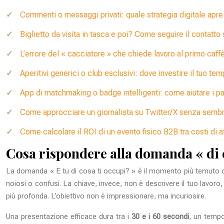
Commenti o messaggi privati: quale strategia digitale apre
Biglietto da visita in tasca e poi? Come seguire il contatt
L’errore del « cacciatore » che chiede lavoro al primo caff
Aperitivi generici o club esclusivi: dove investire il tuo tem
App di matchmaking o badge intelligenti: come aiutare i part
Come approcciare un giornalista su Twitter/X senza semb
Come calcolare il ROI di un evento fisico B2B tra costi di a
Cosa rispondere alla domanda « di 
La domanda « E tu di cosa ti occupi? » è il momento più temuto da
noiosi o confusi. La chiave, invece, non è descrivere il tuo lavo
più profonda. L’obiettivo non è impressionare, ma incuriosire.
Una presentazione efficace dura tra i
30 e i 60 secondi
, un temp