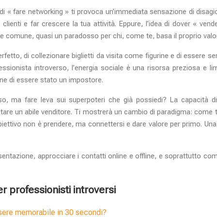
vo di « fare networking » ti provoca un’immediata sensazione di disag
ienti e far crescere la tua attività. Eppure, l’idea di dover « vende
comune, quasi un paradosso per chi, come te, basa il proprio valore
 perfetto, di collezionare biglietti da visita come figurine e di esser
sionista introverso, l’energia sociale è una risorsa preziosa e limit
ne di essere stato un impostore.
o, ma fare leva sui superpoteri che già possiedi? La capacità di 
are un abile venditore. Ti mostrerà un cambio di paradigma: come tra
obiettivo non è prendere, ma connettersi e dare valore per primo. Un
ntazione, approcciare i contatti online e offline, e soprattutto co
 professionisti introversi
ssere memorabile in 30 secondi?